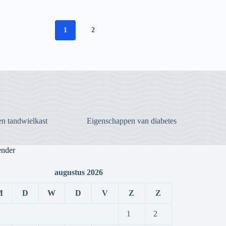
1
2
n tandwielkast
Eigenschappen van diabetes
ender
augustus 2026
M
D
W
D
V
Z
Z
1
2