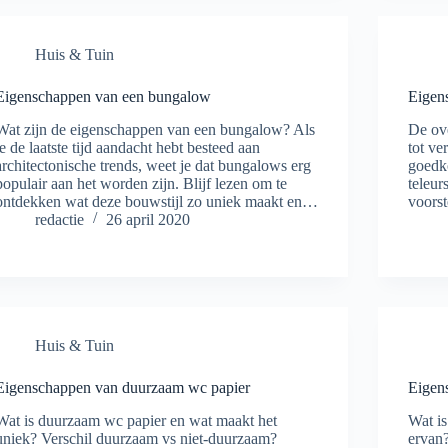
Huis & Tuin
Eigenschappen van een bungalow
Eigen
Wat zijn de eigenschappen van een bungalow? Als
De ov
je de laatste tijd aandacht hebt besteed aan
tot ve
architectonische trends, weet je dat bungalows erg
goedk
populair aan het worden zijn. Blijf lezen om te
teleur
ontdekken wat deze bouwstijl zo uniek maakt en…
voors
redactie
26 april 2020
Huis & Tuin
Eigenschappen van duurzaam wc papier
Eigen
Wat is duurzaam wc papier en wat maakt het
Wat is
uniek? Verschil duurzaam vs niet-duurzaam?
ervan?