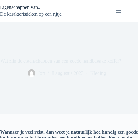
Ga
Eigenschappen van...
naar
de
De karakteristieken op een rijtje
inhoud
Wat zijn de eigenschappen van een goede handbagage koffer?
Jort
8 augustus 2023
Kleding
Wanneer je veel reist, dan weet je natuurlijk hoe handig een goede
koffer is en in het bijzonder een handbagage koffer. Een van de