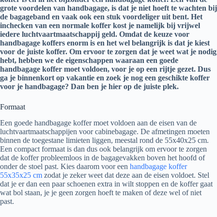
grote voordelen van handbagage, is dat je niet hoeft te wachten bij
de bagageband en vaak ook een stuk voordeliger uit bent. Het
inchecken van een normale koffer kost je namelijk bij vrijwel
iedere luchtvaartmaatschappij geld. Omdat de keuze voor
handbagage koffers enorm is en het wel belangrijk is dat je kiest
voor de juiste koffer. Om ervoor te zorgen dat je weet wat je nodig
hebt, hebben we de eigenschappen waaraan een goede
handbagage koffer moet voldoen, voor je op een rijtje gezet. Dus
ga je binnenkort op vakantie en zoek je nog een geschikte koffer
voor je handbagage? Dan ben je hier op de juiste plek.
Formaat
Een goede handbagage koffer moet voldoen aan de eisen van de
luchtvaartmaatschappijen voor cabinebagage. De afmetingen moeten
binnen de toegestane limieten liggen, meestal rond de 55x40x25 cm.
Een compact formaat is dan dus ook belangrijk om ervoor te zorgen
dat de koffer probleemloos in de bagagevakken boven het hoofd of
onder de stoel past. Kies daarom voor een
handbagage koffer
55x35x25 cm
zodat je zeker weet dat deze aan de eisen voldoet. Stel
dat je er dan een paar schoenen extra in wilt stoppen en de koffer gaat
wat bol staan, je je geen zorgen hoeft te maken of deze wel of niet
past.