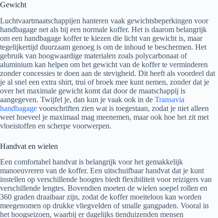
Gewicht
Luchtvaartmaatschappijen hanteren vaak gewichtsbeperkingen voor
handbagage net als bij een normale koffer. Het is daarom belangrijk
om een handbagage koffer te kiezen die licht van gewicht is, maar
tegelijkertijd duurzaam genoeg is om de inhoud te beschermen. Het
gebruik van hoogwaardige materialen zoals polycarbonaat of
aluminium kan helpen om het gewicht van de koffer te verminderen
zonder concessies te doen aan de stevigheid. Dit heeft als voordeel dat
je al snel een extra shirt, trui of broek mee kunt nemen, zonder dat je
over het maximale gewicht komt dat door de maatschappij is
aangegeven. Twijfel je, dan kun je vaak ook in de
Transavia
handbagage
voorschriften zien wat is toegestaan, zodat je niet alleen
weet hoeveel je maximaal mag meenemen, maar ook hoe het zit met
vloeistoffen en scherpe voorwerpen.
Handvat en wielen
Een comfortabel handvat is belangrijk voor het gemakkelijk
manoeuvreren van de koffer. Een uitschuifbaar handvat dat je kunt
instellen op verschillende hoogtes biedt flexibiliteit voor reizigers van
verschillende lengtes. Bovendien moeten de wielen soepel rollen en
360 graden draaibaar zijn, zodat de koffer moeiteloos kan worden
meegenomen op drukke vliegvelden of smalle gangpaden. Vooral in
het hoogseizoen, waarbij er dagelijks tienduizenden mensen