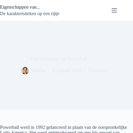
Ga
Eigenschappen van...
naar
de
De karakteristieken op een rijtje
inhoud
Eigenschappen van Powerball
redactie
15 januari 2020
Financieel
Powerball werd in 1992 gelanceerd in plaats van de oorspronkelijke
Lotto America. Het werd geïntroduceerd om een fris gevoel van