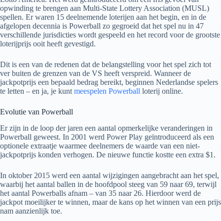
opwinding te brengen aan Multi-State Lottery Association (MUSL)
spellen. Er waren 15 deelnemende loterijen aan het begin, en in de
afgelopen decennia is Powerball zo gegroeid dat het spel nu in 47
verschillende jurisdicties wordt gespeeld en het record voor de grootste
loterijprijs ooit heeft gevestigd.
Dit is een van de redenen dat de belangstelling voor het spel zich tot
ver buiten de grenzen van de VS heeft verspreid. Wanneer de
jackpotprijs een bepaald bedrag bereikt, beginnen Nederlandse spelers
te letten – en ja, je kunt
meespelen Powerball
loterij online.
Evolutie van Powerball
Er zijn in de loop der jaren een aantal opmerkelijke veranderingen in
Powerball geweest. In 2001 werd Power Play geïntroduceerd als een
optionele extraatje waarmee deelnemers de waarde van een niet-
jackpotprijs konden verhogen. De nieuwe functie kostte een extra $1.
In oktober 2015 werd een aantal wijzigingen aangebracht aan het spel,
waarbij het aantal ballen in de hoofdpool steeg van 59 naar 69, terwijl
het aantal Powerballs afnam – van 35 naar 26. Hierdoor werd de
jackpot moeilijker te winnen, maar de kans op het winnen van een prijs
nam aanzienlijk toe.