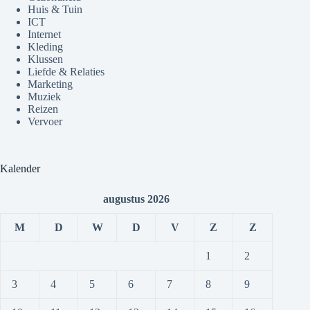
Huis & Tuin
ICT
Internet
Kleding
Klussen
Liefde & Relaties
Marketing
Muziek
Reizen
Vervoer
Kalender
augustus 2026
M
D
W
D
V
Z
Z
1
2
3
4
5
6
7
8
9