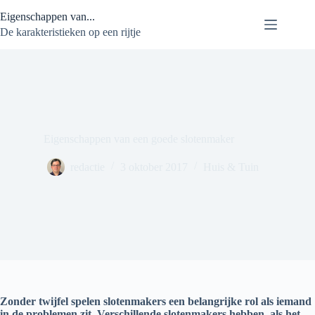
Ga
Eigenschappen van...
naar
de
De karakteristieken op een rijtje
inhoud
Eigenschappen van een goede slotenmaker
redactie
3 oktober 2017
Huis & Tuin
Zonder twijfel spelen slotenmakers een belangrijke rol als iemand
in de problemen zit. Verschillende slotenmakers hebben, als het