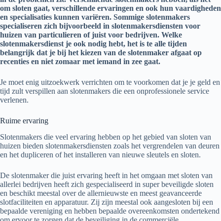
om sloten gaat, verschillende ervaringen en ook hun vaardigheden
en specialisaties kunnen variëren. Sommige slotenmakers
specialiseren zich bijvoorbeeld in slotenmakersdiensten voor
huizen van particulieren of juist voor bedrijven. Welke
slotenmakersdienst je ook nodig hebt, het is te alle tijden
belangrijk dat je bij het kiezen van de slotenmaker afgaat op
recenties en niet zomaar met iemand in zee gaat.
Je moet enig uitzoekwerk verrichten om te voorkomen dat je je geld en
tijd zult verspillen aan slotenmakers die een onprofessionele service
verlenen.
Ruime ervaring
Slotenmakers die veel ervaring hebben op het gebied van sloten van
huizen bieden slotenmakersdiensten zoals het vergrendelen van deuren
en het dupliceren of het installeren van nieuwe sleutels en sloten.
De slotenmaker die juist ervaring heeft in het omgaan met sloten van
allerlei bedrijven heeft zich gespecialiseerd in super beveiligde sloten
en beschikt meestal over de allernieuwste en meest geavanceerde
slotfaciliteiten en apparatuur. Zij zijn meestal ook aangesloten bij een
bepaalde vereniging en hebben bepaalde overeenkomsten ondertekend
om ervoor te zorgen dat de beveiliging in de commerciële