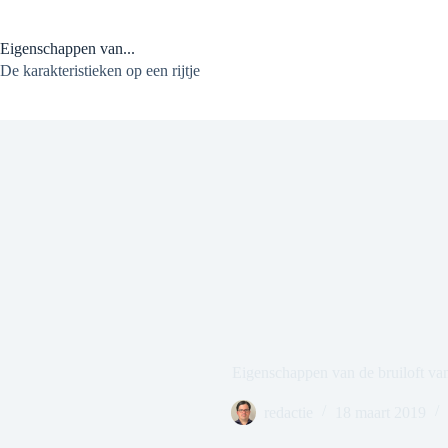
Ga
naar
de
Eigenschappen van...
inhoud
De karakteristieken op een rijtje
Eigenschappen van de bruiloft va
redactie
18 maart 2019