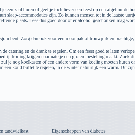
l je een zaal huren of geef je toch liever een feest op een afgehuurde bo
buurt slaap-accommodaties zijn. Zo kunnen mensen tot in de laatste uurtj
etreffende plaats. Lees dus goed door of er alcohol geschonken mag wo
idegom bent. Zorg dan ook voor een mooi pak of trouwjurk en prachtige
 de catering en de drank te regelen. Om een feest goed te laten verlop
edrijf korting krijgen naarmate je een grotere bestelling maakt. Zoek dit
dan zul je nog koelkasten of een andere vorm van koeling moeten huren
m een koud buffet te regelen, in de winter natuurlijk een warm. Dit zijn
n tandwielkast
Eigenschappen van diabetes